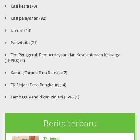
Read more
Kasi kesra (70)
Kasi pelayanan (92)
Penyerahan Berita Acara INDEKS
DESA bengkaung
Umum (14)
3 tahun yang lalu
--
Pariwisata (21)
Penyerah Berita Acara atau Status Desa Beng
Tim Penggerak Pemberdayaan dan Kesejahteraan Keluarga
Penyerahan Brita acara yang berisi status Des
(TPPKK) (2)
Read more
Karang Taruna Bina Remaja (7)
TK Rinjani Desa Bengkaung (4)
JALAN SEHAT WARGA DESA
BENGKAUNG
Lembaga Pendidikan Rinjani (LPR) (1)
3 tahun yang lalu
--
Pemerintah Desa Bengkuang Menggelar acara j
Jalan sehat yang di gelar oleh pemerintah Desa
Berita terbaru
ratusan warga yang atusias mengikuti jalan s
Read more
Dan jalan untuk peringatan hari Jadi Desa Be
Tk rinjani