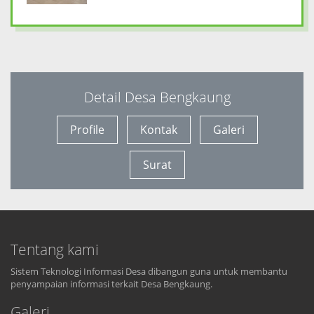
3 tahun yang lalu
--
Pemdes bengkuang menyelenggarakan MUSDES 
MusDes penetapan RKP dan DURKP yang di sel
Read more
Detail Desa Bengkaung
Profile
Kontak
Galeri
KADES BENGKAUNG SURVEI PROSES
PEMBANGUNAN PUSTU DESA
BENGKAUNG
Surat
3 tahun yang lalu
--
Kepala Desa Bengkaung Survei proses Pemba
Read more
Tentang kami
Sistem Teknologi Informasi Desa dibangun guna untuk membantu
PENANDATANGANAN PERJANJIAN
penyampaian informasi terkait Desa Bengkaung.
KERJASAMA DINAS DUKCAPIL
BERSAMA PEMERINTAH DESA
Galeri
BENGKAUNG