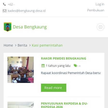
Log In
+62 -
Pembukuan
kades@bengkaung.desa.id
Desa Bengkaung
Home
Berita
Kasi pemerintahan
RAKOR PEMDES BENGKAUNG
1 tahun yang lalu
--
Rapaat koordinasi Pemerintah Desa bersama Kep
Read more
PENYUSUNAN RKPDESA & DU-
RKPDESA 2026