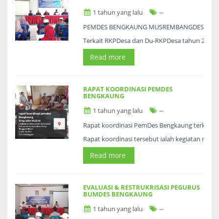
1 tahun yang lalu
--
PEMDES BENGKAUNG MUSREMBANGDESA
Terkait RKPDesa dan Du-RKPDesa tahun 2026 b
Read more
RAPAT KOORDINASI PEMDES
BENGKAUNG
1 tahun yang lalu
--
Rapat koordinasi PemDes Bengkaung terkait 
Rapat koordinasi tersebut ialah kegiatan rutin
Read more
EVALUASI & RESTRUKRISASI PEGURUS
BUMDES BENGKAUNG
1 tahun yang lalu
--