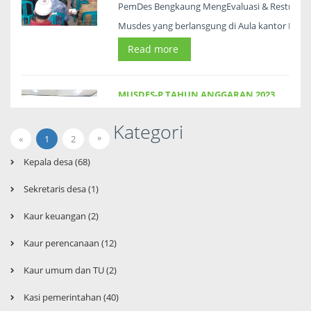
PemDes Bengkaung MengEvaluasi & Restrukrisa
Musdes yang berlansgung di Aula kantor Desa
Read more
MUSDES-P TAHUN ANGGARAN 2023
2 tahun yang lalu
--
Kategori
Pemerintah Desa Bengkaung mengadakan pert
»
«
1
2
(
MUSDES-P TAHUN ANGGARAN 2023 ).
Senin
Kepala desa (68)
MusDes atau Penetapan Anggaran pendapatan d
Read more
Sekretaris desa (1)
MusDes Perubahan anggaran yang di paparkan l
MusDes-P yang tidak terlalu ada perubahan l
Kaur keuangan (2)
SENIN RAPAT KOORDINASI PEMDES
BENGKAUNG
Kaur perencanaan (12)
2 tahun yang lalu
--
Kaur umum dan TU (2)
Giat PemDes Bengkaung Senin 14 Agustus 2023 
Kegitan rapat koordinasi salah satu rutinita
Kasi pemerintahan (40)