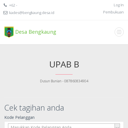
Log In
+62 -
Pembukuan
kades@bengkaung.desa.id
Desa Bengkaung
UPAB B
Dusun Bunian - 087860834904
Cek tagihan anda
Kode Pelanggan
Masukkan Kode Pelanggan Anda ...