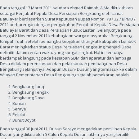
Pada tanggal 17 Maret 2011 saudara Ahmad Raimah, A.Ma dikukuhkan
sebagai Penjabat Kepala Desa Persiapan Bengkaung oleh camat
Batulayar berdasarkan Surat Keputusan Bupati Nomor : 78 / 32 / BPMD /
2011 berbarengan dengan pengukuhan Penjabat Kepala Desa Persiapan
Batulayar Barat dan Desa Persiapan Pusuk Lestari. Selanjutnya pada
tanggal 2 November 2011 kebahagiaan warga masyarakat Bengkaung
tumpah ruah setelah pemangku kebijakan di tingkat kabupaten Lombok
Barat meningkatkan status Desa Persiapan Bengkaung menjadi Desa
definitif dalam rentan waktu yang sangat singkat. Hal ini tentunya
berdampak langsung pada kesiapan SDM dari aparatur dan lembaga
Desa didalam perencanaan dan pelaksanaan pembangunan Desa
Bengakung selanjutnya. Adapun Dusun- Dusun yang termasuk ke dalam
Wilayah Pemerintahan Desa Bengkaung setelah pemekaran adalah :
Bengkaung Lauq
Bengkaung Tengak
Bengkaung Daye
Bunian
Seraye
Pelolat
Bunut Boyot
Pada tanggal 30 Juni 2011, Dusun Seraye mengadakan pemilihan Kepala
Dusun yang diikuti oleh 5 Calon Kepala Dusun, akhirnya yang terpilih