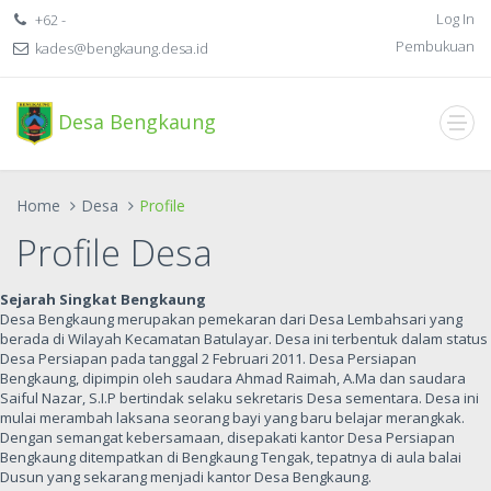
Log In
+62 -
Pembukuan
kades@bengkaung.desa.id
Desa Bengkaung
Home
Desa
Profile
Profile Desa
Sejarah Singkat Bengkaung
Desa Bengkaung merupakan pemekaran dari Desa Lembahsari yang
berada di Wilayah Kecamatan Batulayar. Desa ini terbentuk dalam status
Desa Persiapan pada tanggal 2 Februari 2011. Desa Persiapan
Bengkaung, dipimpin oleh saudara Ahmad Raimah, A.Ma dan saudara
Saiful Nazar, S.I.P bertindak selaku sekretaris Desa sementara. Desa ini
mulai merambah laksana seorang bayi yang baru belajar merangkak.
Dengan semangat kebersamaan, disepakati kantor Desa Persiapan
Bengkaung ditempatkan di Bengkaung Tengak, tepatnya di aula balai
Dusun yang sekarang menjadi kantor Desa Bengkaung.