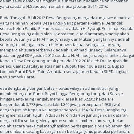
dalam gawe demokrasi tingkat Dusun tersebut adalah calon incomben
yaitu saudara H.Saaduddin untuk masa jabatan 2011- 2016.
Pada Tanggal 18 Juli 2012 Desa Bengkaung mengadakan gawe demokrasi
yaitu Pemilihan Kepala Desa untuk yang pertama kalinya. Bertindak
selaku Ketua Panitia Pilkades saat itu adalah H. Syaruji. Pemilihan Kepala
Desa Bengkaung diikuti oleh 3 Kontestan, dua diantaranya merupakan
kepala Dusun, yaitu H. Ahmad Junaedy dan Muksin yang lainnya adalah
seorang tokoh agama yaitu H. Munawir. Keluar sebagai calon yang
memperoleh suara terbanyak adalah H. Ahmad Junaedy. Selanjutnya
pada tanggal 30 Agustus 2012 saudara H. Ahmad Junaedy dilantik sebagai
Kepala Desa Bengkaung untuk periode 2012-2018 oleh Drs. Mujitahidin
selaku Camat Batulayar atas nama Bupati. Hadir pula saat itu Bupati
Lombok Barat DR. H. Zaini Aroni dan serta jajaran Kepala SKPD lingkup
Kab. Lombok Barat.
esa Bengkaung dengan batas – batas wilayah administratif yang
membentang dari Bunut Boyot hingga Bengkaung Lauq, dari Seraye
hingga Bengkaung Tengak, memiliki area luas 522.02 hekta are,
berpenduduk 3.778 jiwa (laki-laki 1.840 jiwa, perempuan 1.938 jiwa)
dengan jumlah Kepala Keluarga sebanyak 1.154 KK. Desa Bengkaung
yang membawahi tujuh (7) dusun terdiri dari pegunungan dan dataran
dengan iklim sedang. Menyiapkan sumber-sumber alam yang belum
diolah secara maksimal menghasilkan berbagai jenis buah-buahan dan
umbi-umbian, kacang-kacangan dan berbagai jenis produksi pertanian,