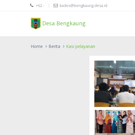
+62 -
kades@bengkaung.desa.id
Desa Bengkaung
Home
Berita
Kasi pelayanan