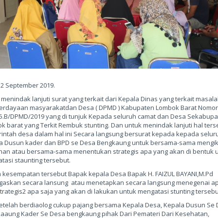
 2 September 2019.
menindak lanjuti surat yang terkait dari Kepala Dinas yang terkait masal
rdayaan masyarakatdan Desa ( DPMD ) Kabupaten Lombok Barat Nomor 
5.B/DPMD/2019 yang di tunjuk Kepada seluruh camat dan Desa Sekabupa
k barat yang Terkit Rembuk stunting. Dan untuk menindak lanjuti hal ters
intah desa dalam hal ini Secara langsung bersurat kepada kepada selur
a Dusun kader dan BPD se Desa Bengkaung untuk bersama-sama mengik
ihan atau bersama-sama menentukan strategis apa yang akan di bentuk 
tasi staunting tersebut.
 kesempatan tersebut Bapak kepala Desa Bapak H. FAIZUL BAYANI,M.Pd
askan secara lansung atau menetapkan secara langsung menegenai a
trategis2 apa saja yang akan di lakukan untuk mengatasi stunting tersebu
etelah berdiaolog cukup pajang bersama Kepala Desa, Kepala Dusun Se
aaung Kader Se Desa bengkaung pihak Dari Pemateri Dari Kesehatan,