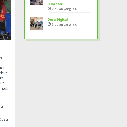
Bulanan)
7 bulan yang lalu
Desa Digital
8 bulan yang lalu
ah
:
ten
ebut
uh
uti
untuk
pa
t.
 Desa