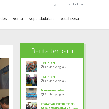
Log In
Pembukuan
des
Berita
Kependudukan
Detail Desa
Berita terbaru
Tk rinjani
8 bulan yang lalu
Tk rinjani
8 bulan yang lalu
Menanam pohon
7 bulan yang lalu
KEGIATAN RUTIN TP PKK
DESA BENGKAUNG (Arisan