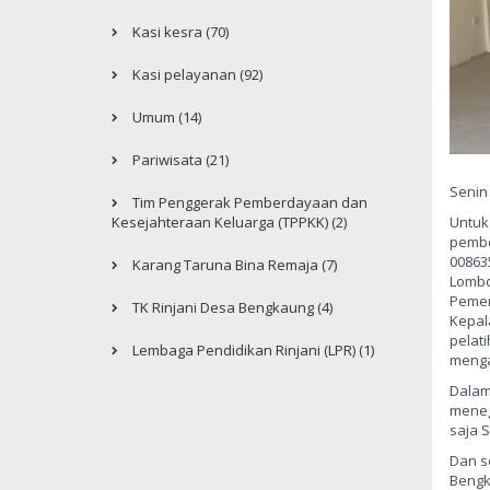
Kasi kesra (70)
Kasi pelayanan (92)
Umum (14)
Pariwisata (21)
Senin
Tim Penggerak Pemberdayaan dan
Untuk 
Kesejahteraan Keluarga (TPPKK) (2)
pembe
00863
Karang Taruna Bina Remaja (7)
Lombo
Pemer
TK Rinjani Desa Bengkaung (4)
Kepal
pelat
Lembaga Pendidikan Rinjani (LPR) (1)
menga
Dalam
meneg
saja S
Dan s
Bengk