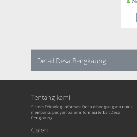
Ol
Detail Desa Bengkaung
Tentang kami
Sistem Teknologi Informasi Desa dibangun guna untuk
membantu penyampaian informasi terkait Desa
Bengkaung.
Galeri