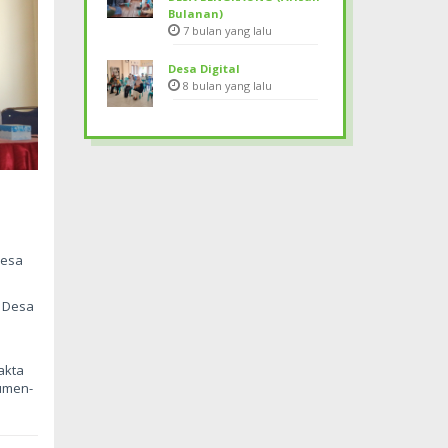
Bulanan)
7 bulan yang lalu
Desa Digital
8 bulan yang lalu
Desa
e Desa
akta
umen-