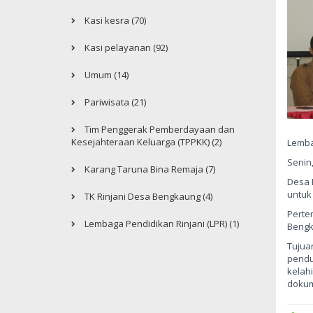
Kasi kesra (70)
Kasi pelayanan (92)
Umum (14)
Pariwisata (21)
Tim Penggerak Pemberdayaan dan
Kesejahteraan Keluarga (TPPKK) (2)
Lemba
Senin,
Karang Taruna Bina Remaja (7)
Desa 
untuk
TK Rinjani Desa Bengkaung (4)
Perte
Lembaga Pendidikan Rinjani (LPR) (1)
Bengk
Tujua
pendu
kelah
dokum