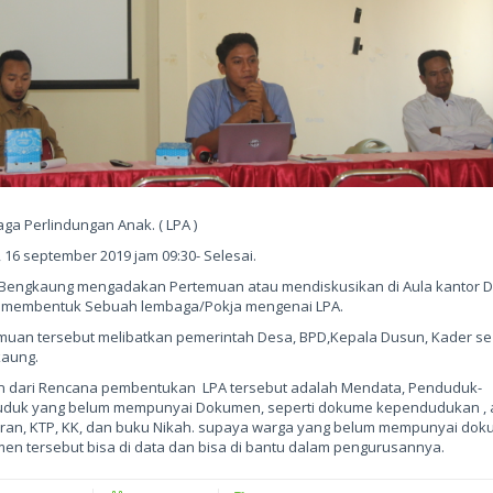
ga Perlindungan Anak. ( LPA )
 16 september 2019 jam 09:30- Selesai.
Bengkaung mengadakan Pertemuan atau mendiskusikan di Aula kantor 
 membentuk Sebuah lembaga/Pokja mengenai LPA.
muan tersebut melibatkan pemerintah Desa, BPD,Kepala Dusun, Kader s
aung.
n dari Rencana pembentukan LPA tersebut adalah Mendata, Penduduk-
duk yang belum mempunyai Dokumen, seperti dokume kependudukan , 
iran, KTP, KK, dan buku Nikah. supaya warga yang belum mempunyai dok
en tersebut bisa di data dan bisa di bantu dalam pengurusannya.