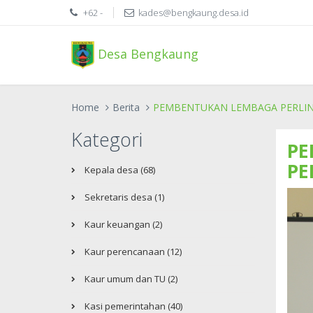
+62 -
kades@bengkaung.desa.id
Desa Bengkaung
Home
Berita
PEMBENTUKAN LEMBAGA PERLIND
Kategori
PE
PE
Kepala desa (68)
Sekretaris desa (1)
Kaur keuangan (2)
Kaur perencanaan (12)
Kaur umum dan TU (2)
Kasi pemerintahan (40)