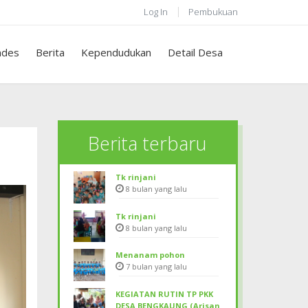
Log In
Pembukuan
des
Berita
Kependudukan
Detail Desa
Berita terbaru
Tk rinjani
8 bulan yang lalu
Tk rinjani
8 bulan yang lalu
Menanam pohon
7 bulan yang lalu
KEGIATAN RUTIN TP PKK
DESA BENGKAUNG (Arisan