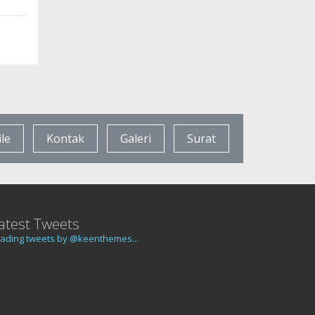
ile
Kontak
Galeri
Surat
atest Tweets
ading tweets by @keenthemes...