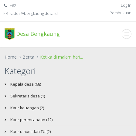
Log In
+62 -
Pembukuan
kades@bengkaung.desa.id
Desa Bengkaung
Home
Berita
Ketika di malam hari...
Kategori
Kepala desa (68)
Sekretaris desa (1)
Kaur keuangan (2)
Kaur perencanaan (12)
Kaur umum dan TU (2)