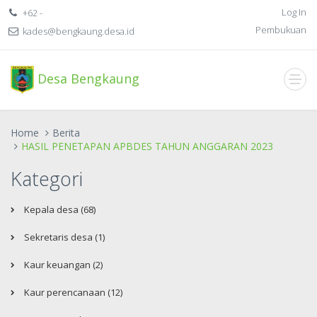
Log In
+62 -
Pembukuan
kades@bengkaung.desa.id
Desa Bengkaung
Home
Berita
HASIL PENETAPAN APBDES TAHUN ANGGARAN 2023
Kategori
Kepala desa (68)
Sekretaris desa (1)
Kaur keuangan (2)
Kaur perencanaan (12)