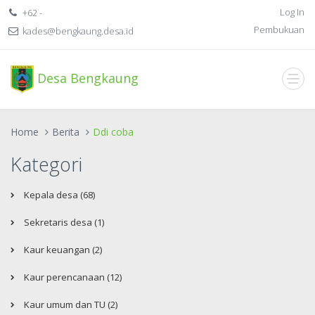
Log In
+62 -
Pembukuan
kades@bengkaung.desa.id
Desa Bengkaung
Home
Berita
Ddi coba
Kategori
Kepala desa (68)
Sekretaris desa (1)
Kaur keuangan (2)
Kaur perencanaan (12)
Kaur umum dan TU (2)