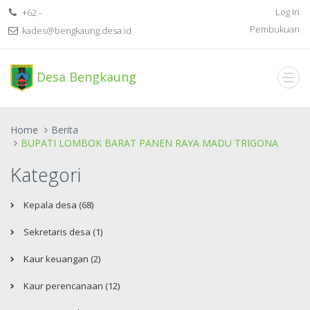
Log In
+62 -
Pembukuan
kades@bengkaung.desa.id
Desa Bengkaung
Home
Berita
BUPATI LOMBOK BARAT PANEN RAYA MADU TRIGONA
Kategori
Kepala desa (68)
Sekretaris desa (1)
Kaur keuangan (2)
Kaur perencanaan (12)