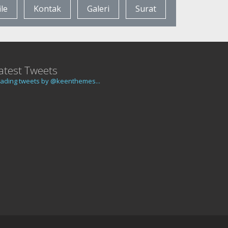
ile
Kontak
Galeri
Surat
atest Tweets
ading tweets by @keenthemes...