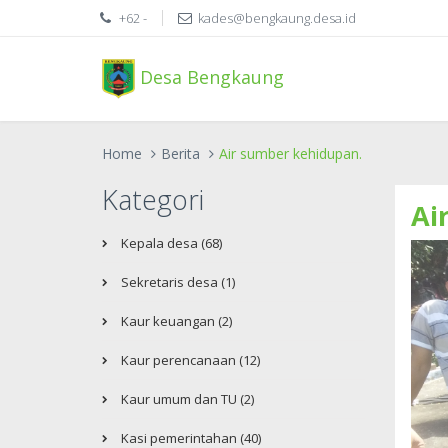
+62 -
kades@bengkaung.desa.id
Desa Bengkaung
Home
Berita
Air sumber kehidupan.
Kategori
Ai
Kepala desa (68)
Sekretaris desa (1)
Kaur keuangan (2)
Kaur perencanaan (12)
Kaur umum dan TU (2)
Kasi pemerintahan (40)