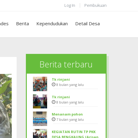
Log In
Pembukuan
des
Berita
Kependudukan
Detail Desa
Berita terbaru
Tk rinjani
8 bulan yang lalu
Tk rinjani
8 bulan yang lalu
Menanam pohon
7 bulan yang lalu
KEGIATAN RUTIN TP PKK
DESA BENGKAUNG (Arisan