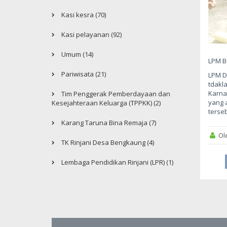
Kasi kesra (70)
Kasi pelayanan (92)
Umum (14)
LPM B
Pariwisata (21)
LPM D
tdakl
Karna
Tim Penggerak Pemberdayaan dan
yang 
Kesejahteraan Keluarga (TPPKK) (2)
terseb
Karang Taruna Bina Remaja (7)
Ol
TK Rinjani Desa Bengkaung (4)
Lembaga Pendidikan Rinjani (LPR) (1)