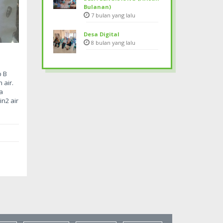
Bulanan)
7 bulan yang lalu
Desa Digital
8 bulan yang lalu
b B
 air.
a
n2 air