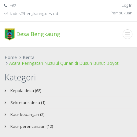
Log In
+62 -
Pembukuan
kades@bengkaung.desa.id
Desa Bengkaung
Home
Berita
Acara Peringatan Nuzulul Qur'an di Dusun Bunut Boyot
Kategori
Kepala desa (68)
Sekretaris desa (1)
Kaur keuangan (2)
Kaur perencanaan (12)