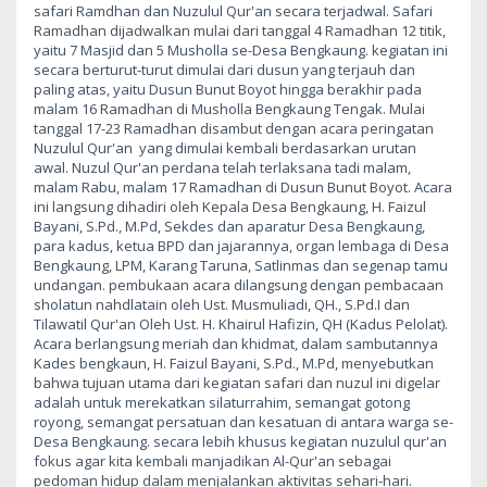
safari Ramdhan dan Nuzulul Qur'an secara terjadwal. Safari
Ramadhan dijadwalkan mulai dari tanggal 4 Ramadhan 12 titik,
yaitu 7 Masjid dan 5 Musholla se-Desa Bengkaung. kegiatan ini
secara berturut-turut dimulai dari dusun yang terjauh dan
paling atas, yaitu Dusun Bunut Boyot hingga berakhir pada
malam 16 Ramadhan di Musholla Bengkaung Tengak. Mulai
tanggal 17-23 Ramadhan disambut dengan acara peringatan
Nuzulul Qur'an yang dimulai kembali berdasarkan urutan
awal. Nuzul Qur'an perdana telah terlaksana tadi malam,
malam Rabu, malam 17 Ramadhan di Dusun Bunut Boyot. Acara
ini langsung dihadiri oleh Kepala Desa Bengkaung, H. Faizul
Bayani, S.Pd., M.Pd, Sekdes dan aparatur Desa Bengkaung,
para kadus, ketua BPD dan jajarannya, organ lembaga di Desa
Bengkaung, LPM, Karang Taruna, Satlinmas dan segenap tamu
undangan. pembukaan acara dilangsung dengan pembacaan
sholatun nahdlatain oleh Ust. Musmuliadi, QH., S.Pd.I dan
Tilawatil Qur'an Oleh Ust. H. Khairul Hafizin, QH (Kadus Pelolat).
Acara berlangsung meriah dan khidmat, dalam sambutannya
Kades bengkaun, H. Faizul Bayani, S.Pd., M.Pd, menyebutkan
bahwa tujuan utama dari kegiatan safari dan nuzul ini digelar
adalah untuk merekatkan silaturrahim, semangat gotong
royong, semangat persatuan dan kesatuan di antara warga se-
Desa Bengkaung. secara lebih khusus kegiatan nuzulul qur'an
fokus agar kita kembali manjadikan Al-Qur'an sebagai
pedoman hidup dalam menjalankan aktivitas sehari-hari.