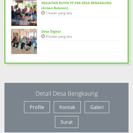
KEGIATAN RUTIN TP PKK DESA BENGKAUNG
(Arisan Bulanan)
7 bulan yang lalu
Desa Digital
8 bulan yang lalu
Detail Desa Bengkaung
Profile
Kontak
Galeri
Surat