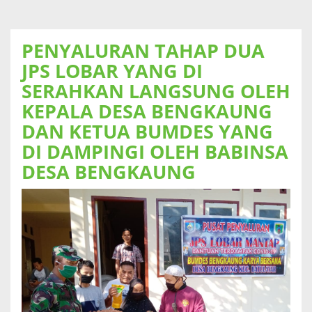
PENYALURAN TAHAP DUA
JPS LOBAR YANG DI
SERAHKAN LANGSUNG OLEH
KEPALA DESA BENGKAUNG
DAN KETUA BUMDES YANG
DI DAMPINGI OLEH BABINSA
DESA BENGKAUNG