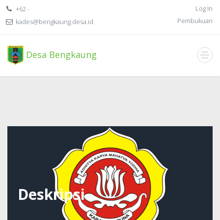
Log In
+62 -
Pembukuan
kades@bengkaung.desa.id
Desa Bengkaung
Deskripsi