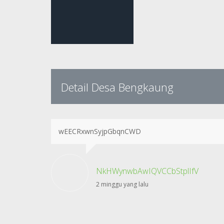
Detail Desa Bengkaung
wEECRxwnSyjpGbqnCWD
NkHWynwbAwIQVCCbStplIfV
2 minggu yang lalu