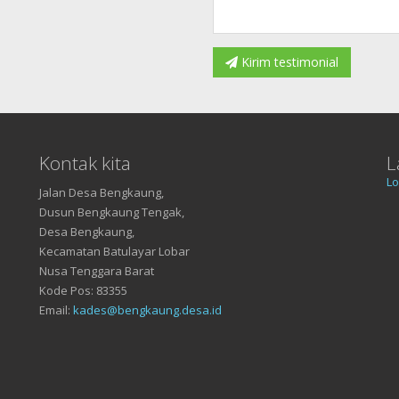
Kirim testimonial
Kontak kita
L
Lo
Jalan Desa Bengkaung,
Dusun Bengkaung Tengak,
Desa Bengkaung,
Kecamatan Batulayar Lobar
Nusa Tenggara Barat
Kode Pos: 83355
Email:
kades@bengkaung.desa.id