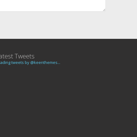
atest Tweets
ading tweets by @keenthemes...