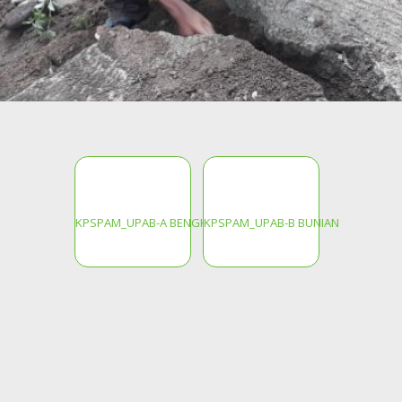
KPSPAM_UPAB-A BENGKAUNG DAYE
KPSPAM_UPAB-B BUNIAN