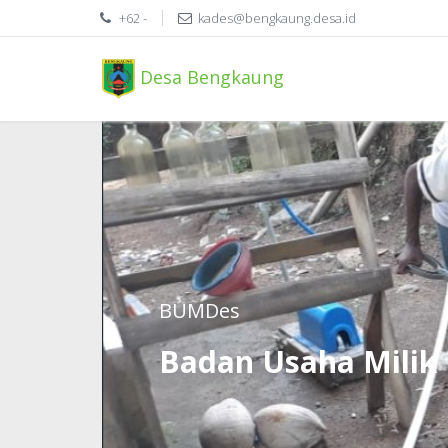
+62 -
kades@bengkaung.desa.id
Desa Bengkaung
BUMDes
Badan Usaha Milik