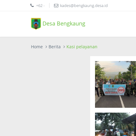
+62 -
kades@bengkaung.desa.id
Desa Bengkaung
Home
Berita
Kasi pelayanan