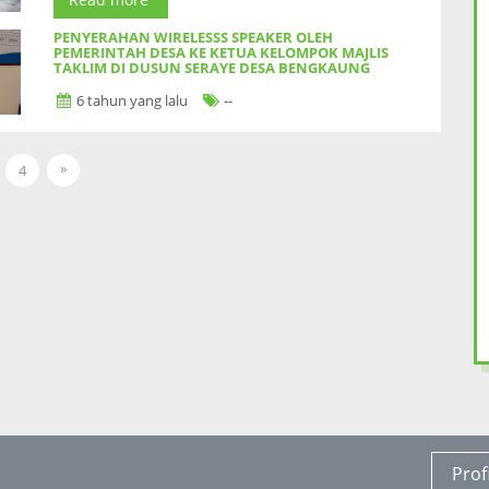
PENYERAHAN WIRELESSS SPEAKER OLEH
PEMERINTAH DESA KE KETUA KELOMPOK MAJLIS
TAKLIM DI DUSUN SERAYE DESA BENGKAUNG
6 tahun yang lalu
--
KAMIS 02 APRIL 2020
Serah terima Pemerintah Desa Bengkaung
Wirless Speaker
ke Ket
»
4
Sumber Dana untuk Pembelian Wirless Speaker menggunakan Dana D
Read more
PEMDES BENGKAUNG MEMASANG PAPAN
INFORMASI DI SETIAP TITIK-TITIK KERAMAIAN
6 tahun yang lalu
--
Read more
PEMBERIAN BANTUAN ALAT MUSIK UNTUK 1
KELOMPOK HADROH
Prof
6 tahun yang lalu
--