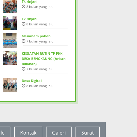
Tk rinjani
8 bulan yang lalu
Tk rinjani
8 bulan yang lalu
Menanam pohon
7 bulan yang lalu
ua Kelompok Majlis dusun seraye Desa Bengkaung yang langsung di berikan 
KEGIATAN RUTIN TP PKK
esa ( DD ) Sebesar Rp. 1.750 000, 00
DESA BENGKAUNG (Arisan
Bulanan)
7 bulan yang lalu
Desa Digital
8 bulan yang lalu
ile
Kontak
Galeri
Surat