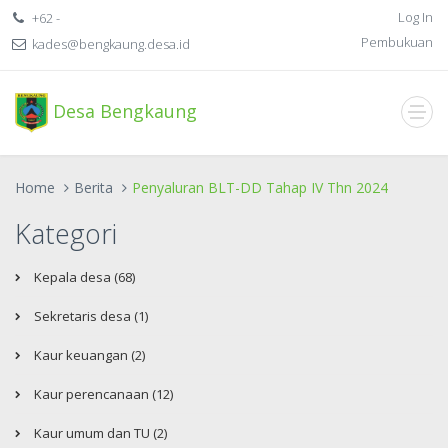
Log In
+62 -
Pembukuan
kades@bengkaung.desa.id
Desa Bengkaung
Home
Berita
Penyaluran BLT-DD Tahap IV Thn 2024
Kategori
Kepala desa (68)
Sekretaris desa (1)
Kaur keuangan (2)
Kaur perencanaan (12)
Kaur umum dan TU (2)